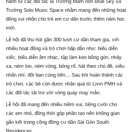
hành từ các đối tác là Trường Mầm non Blue Sky và
Trường Solo Music Space nhằm mang đến những hoạt
động vui nhộn cho trẻ em cư dân trước thềm năm học
mới.
Lễ hội đã thu hút gần 300 lượt cư dân tham gia, với
nhiều hoạt động và trò chơi hấp dẫn như: biểu diễn
xiếc, biểu diễn âm nhạc, tập làm kẹo bông gòn, nhảy
xa, ném lon, ném vòng, bóng rổ, hát theo chủ đề, siêu
nhân nhí, đôi bạn cùng tiến… Sau khi hoàn thành các
trò chơi, các bé còn được nhận quà từ Livin PMH và
các đối tác tài trợ với vòng quay may mắn.
Lễ hội đã mang đến nhiều niềm vui, tiếng cười cho
các em nhỏ, đồng thời góp phần tạo nên không gian
gắn kết trong cộng đồng cư dân Sài Gòn South
Residences.